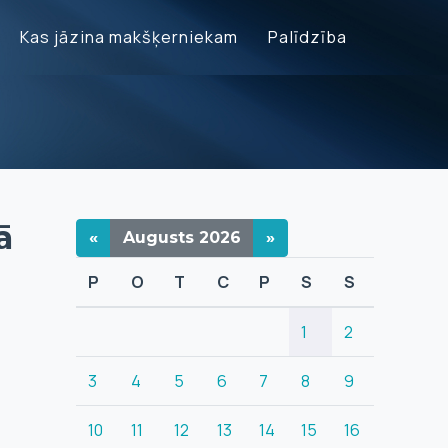
Kas jāzina makšķerniekam
Palīdzība
ā
«
Augusts
2026
»
P
O
T
C
P
S
S
1
2
3
4
5
6
7
8
9
10
11
12
13
14
15
16