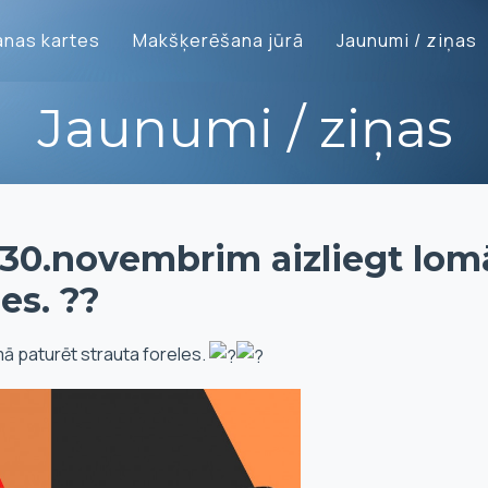
nas kartes
Makšķerēšana jūrā
Jaunumi / ziņas
Jaunumi / ziņas
 30.novembrim aizliegt lom
es. ??
mā paturēt strauta foreles.