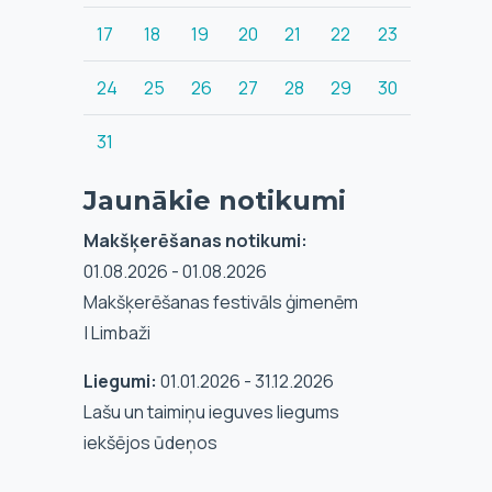
17
18
19
20
21
22
23
24
25
26
27
28
29
30
31
Jaunākie notikumi
Makšķerēšanas notikumi:
01.08.2026 - 01.08.2026
Makšķerēšanas festivāls ģimenēm
| Limbaži
Liegumi:
01.01.2026 - 31.12.2026
Lašu un taimiņu ieguves liegums
iekšējos ūdeņos