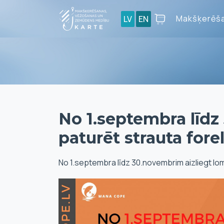
Makšķerēša
LV
EN
No 1.septembra līdz
paturēt strauta forel
No 1.septembra līdz 30.novembrim aizliegt lo