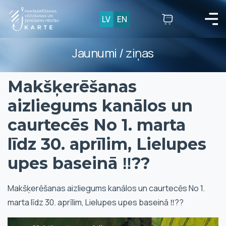
LV
EN
Jaunumi / ziņas
Makšķerēšanas
aizliegums kanālos un
caurtecēs No 1. marta
līdz 30. aprīlim, Lielupes
upes baseinā ‼️??
Makšķerēšanas aizliegums kanālos un caurtecēs No 1.
marta līdz 30. aprīlim, Lielupes upes baseinā ‼️??