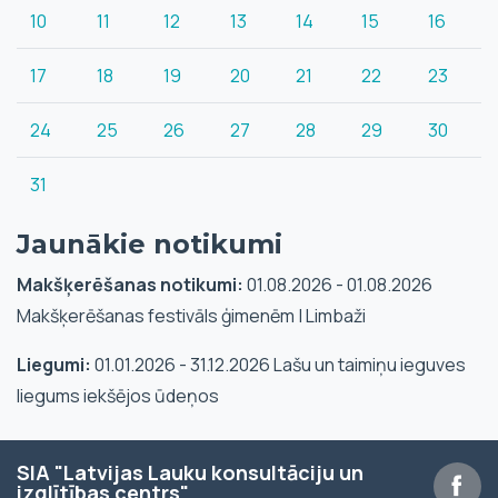
10
11
12
13
14
15
16
17
18
19
20
21
22
23
24
25
26
27
28
29
30
31
Jaunākie notikumi
Makšķerēšanas notikumi:
01.08.2026 - 01.08.2026
Makšķerēšanas festivāls ģimenēm | Limbaži
Liegumi:
01.01.2026 - 31.12.2026 Lašu un taimiņu ieguves
liegums iekšējos ūdeņos
SIA "Latvijas Lauku konsultāciju un
izglītības centrs"