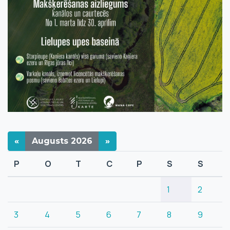
«
Augusts
2026
»
P
O
T
C
P
S
S
1
2
3
4
5
6
7
8
9