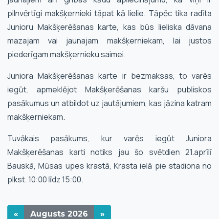
pilnvērtīgi makšķernieki tāpat kā lielie. Tāpēc tika radīta
Junioru Makšķerēšanas karte, kas būs lieliska dāvana
mazajam vai jaunajam makšķerniekam, lai justos
piederīgam makšķernieku saimei.
Juniora Makšķerēšanas karte ir bezmaksas, to varēs
iegūt, apmeklējot Makšķerēšanas karšu publiskos
pasākumus un atbildot uz jautājumiem, kas jāzina katram
makšķerniekam.
Tuvākais pasākums, kur varēs iegūt Juniora
Makšķerēšanas karti notiks jau šo svētdien 21.aprīlī
Bauskā, Mūsas upes krastā, Krasta ielā pie stadiona no
plkst. 10:00 līdz 15:00.
«
Augusts
2026
»