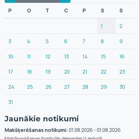
P
O
T
C
P
S
S
1
2
3
4
5
6
7
8
9
10
11
12
13
14
15
16
17
18
19
20
21
22
23
24
25
26
27
28
29
30
31
Jaunākie notikumi
Makšķerēšanas notikumi:
01.08.2026 - 01.08.2026
Makšķerēšanas festivāls ģimenēm | Limbaži