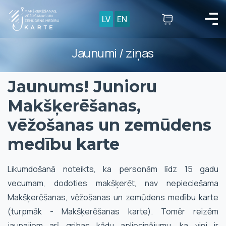
LV
EN
Jaunumi / ziņas
Jaunums! Junioru
Makšķerēšanas,
vēžošanas un zemūdens
medību karte
Likumdošanā noteikts, ka personām līdz 15 gadu
vecumam, dodoties makšķerēt, nav nepieciešama
Makšķerēšanas, vēžošanas un zemūdens medību karte
(turpmāk - Makšķerēšanas karte). Tomēr reizēm
jaunajiem arī gribas kādu apliecinājumu, ka viņi ir