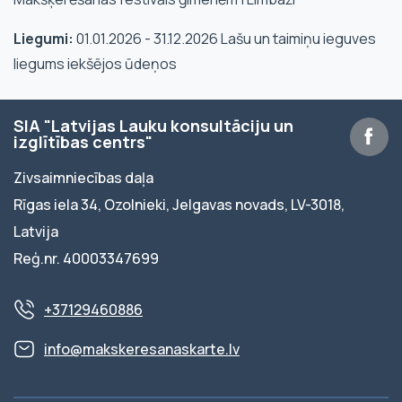
Liegumi:
01.01.2026 - 31.12.2026 Lašu un taimiņu ieguves
liegums iekšējos ūdeņos
SIA "Latvijas Lauku konsultāciju un
izglītības centrs"
Zivsaimniecības daļa
Rīgas iela 34, Ozolnieki, Jelgavas novads, LV-3018,
Latvija
Reģ.nr. 40003347699
+37129460886
info@makskeresanaskarte.lv