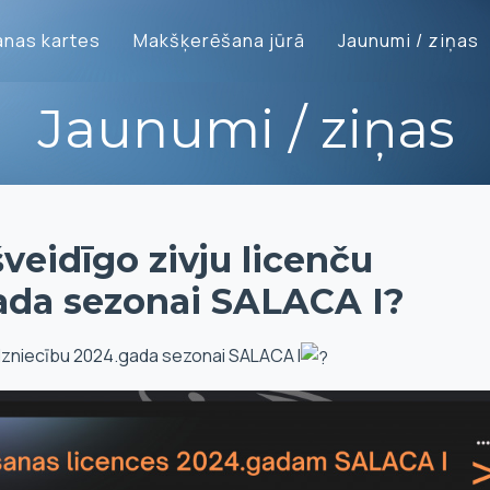
nas kartes
Makšķerēšana jūrā
Jaunumi / ziņas
Jaunumi / ziņas
šveidīgo zivju licenču
gada sezonai SALACA I?
irdzniecību 2024.gada sezonai SALACA I