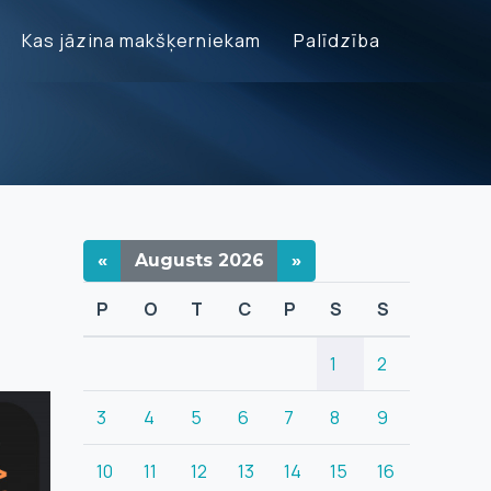
Kas jāzina makšķerniekam
Palīdzība
«
Augusts
2026
»
P
O
T
C
P
S
S
1
2
3
4
5
6
7
8
9
10
11
12
13
14
15
16