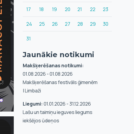
17
18
19
20
21
22
23
24
25
26
27
28
29
30
31
Jaunākie notikumi
Makšķerēšanas notikumi:
01.08.2026 - 01.08.2026
Makšķerēšanas festivāls ģimenēm
| Limbaži
Liegumi:
01.01.2026 - 31.12.2026
Lašu un taimiņu ieguves liegums
iekšējos ūdeņos