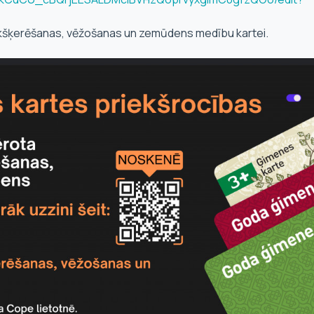
Makšķerēšanas, vēžošanas un zemūdens medību kartei.