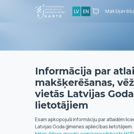
Makšķerēša
LV
EN
Informācija par atl
makšķerēšanas, vē
vietās Latvijas God
lietotājiem
Esam apkopojuši informāciju par atlaidēm l
Latvijas Goda ģimenes apliecības lietotājiem. 
https://docs.google.com/spreadsheets/d