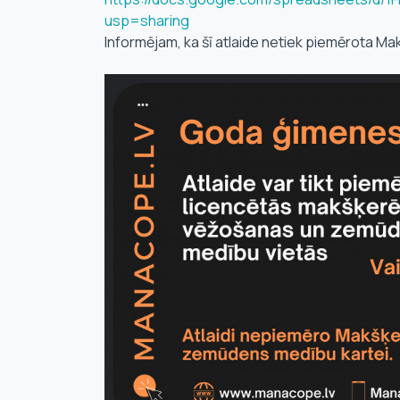
usp=sharing
Informējam, ka šī atlaide netiek piemērota 