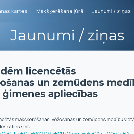
nas kartes
Makšķerēšana jūrā
Jaunumi / ziņas
Jaunumi / ziņas
aidēm licencētās
žošanas un zemūdens medī
a ģimenes apliecības
icencētās makšķerēšanas, vēžošanas un zemūdens medību viet
Ieskaties šeit:
/1FkCuCU_cBQrjEESALDMciBVHzQoprvyxgImC0gfzQOo/edit?