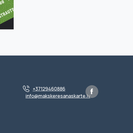
+37129460886
info@makskeresanaskarte.lv