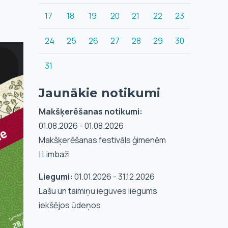
17
18
19
20
21
22
23
24
25
26
27
28
29
30
31
Jaunākie notikumi
Makšķerēšanas notikumi:
01.08.2026 - 01.08.2026
Makšķerēšanas festivāls ģimenēm
| Limbaži
Liegumi:
01.01.2026 - 31.12.2026
Lašu un taimiņu ieguves liegums
iekšējos ūdeņos