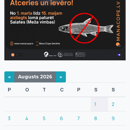
«
Augusts
2026
»
P
O
T
C
P
S
S
1
2
3
4
5
6
7
8
9