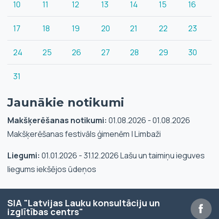
10
11
12
13
14
15
16
17
18
19
20
21
22
23
24
25
26
27
28
29
30
31
Jaunākie notikumi
Makšķerēšanas notikumi:
01.08.2026 - 01.08.2026
Makšķerēšanas festivāls ģimenēm | Limbaži
Liegumi:
01.01.2026 - 31.12.2026 Lašu un taimiņu ieguves
liegums iekšējos ūdeņos
SIA "Latvijas Lauku konsultāciju un
izglītības centrs"