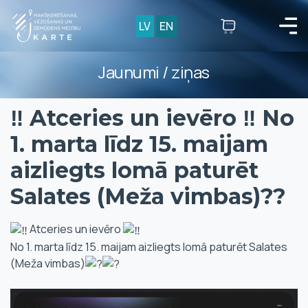
LV
EN
Jaunumi / ziņas
‼️ Atceries un ievēro ‼️ No
1. marta līdz 15. maijam
aizliegts lomā paturēt
Salates (Meža vimbas)??
Atceries un ievēro
No 1. marta līdz 15. maijam aizliegts lomā paturēt Salates
(Meža vimbas)