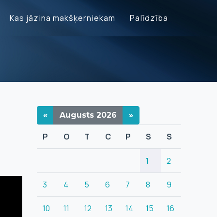
Kas jāzina makšķerniekam
Palīdzība
«
Augusts
2026
»
P
O
T
C
P
S
S
1
2
3
4
5
6
7
8
9
10
11
12
13
14
15
16