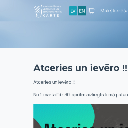
Makšķerēša
LV
EN
Atceries un ievēro ‼️
Atceries un ievēro ‼️
No 1. marta līdz 30. aprīlim aizliegts lomā patur