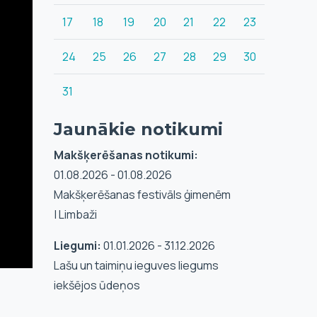
17
18
19
20
21
22
23
24
25
26
27
28
29
30
31
Jaunākie notikumi
Makšķerēšanas notikumi:
01.08.2026 - 01.08.2026
Makšķerēšanas festivāls ģimenēm
| Limbaži
Liegumi:
01.01.2026 - 31.12.2026
Lašu un taimiņu ieguves liegums
iekšējos ūdeņos