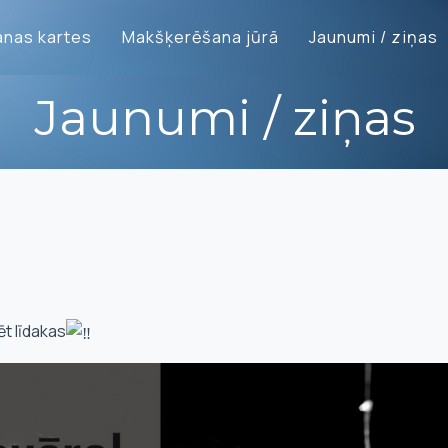
nas kartes
Makšķerēšana jūrā
Jaunumi / ziņas
Jaunumi / ziņas
ēt līdakas