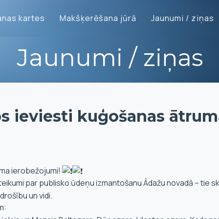
nas kartes
Makšķerēšana jūrā
Jaunumi / ziņas
Jaunumi / ziņas
s ieviesti kuģošanas ātrum
uma ierobežojumi!
oteikumi par publisko ūdeņu izmantošanu Ādažu novadā – tie s
rošību un vidi.
m: