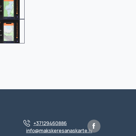
+37129460886
info@makskeresanaskarte.lv