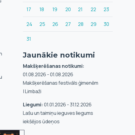
s
17
18
19
20
21
22
23
24
25
26
27
28
29
30
31
h
Jaunākie notikumi
Makšķerēšanas notikumi:
01.08.2026 - 01.08.2026
vu
Makšķerēšanas festivāls ģimenēm
| Limbaži
Liegumi:
01.01.2026 - 31.12.2026
Lašu un taimiņu ieguves liegums
iekšējos ūdeņos