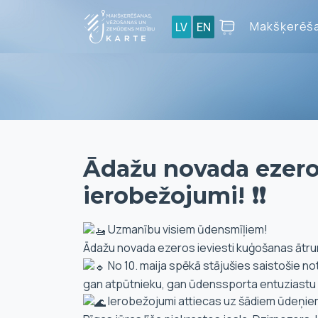
Makšķerēša
LV
EN
Ādažu novada ezero
ierobežojumi! ❗❗
Uzmanību visiem ūdensmīļiem!
Ādažu novada ezeros ieviesti kuģošanas ātr
No 10. maija spēkā stājušies saistošie n
gan atpūtnieku, gan ūdenssporta entuziastu d
Ierobežojumi attiecas uz šādiem ūdeņie