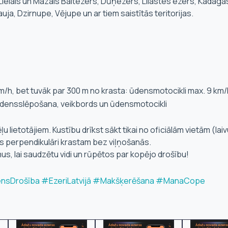
 Lielais un Mazais Baltezers, Dūņezers, Lilastes ezers, Kadaga
a, Dzirnupe, Vējupe un ar tiem saistītās teritorijas.
 km/h, bet tuvāk par 300 m no krasta: ūdensmotocikli max. 9 km/
a ūdensslēpošana, veikbords un ūdensmotocikli
u lietotājiem. Kustību drīkst sākt tikai no oficiālām vietām (lai
ies perpendikulāri krastam bez viļņošanās.
s, lai saudzētu vidi un rūpētos par kopējo drošību!
nsDrošība
#EzeriLatvijā
#Makšķerēšana
#ManaCope