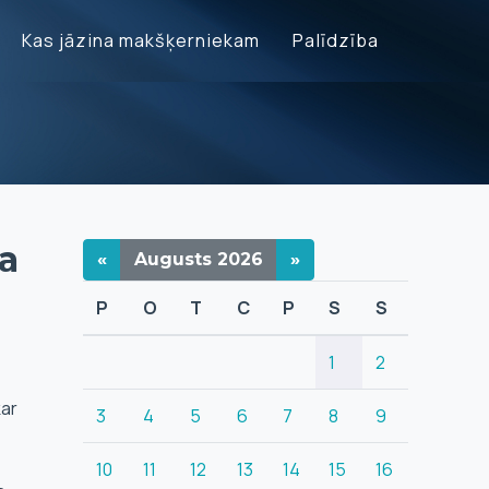
Kas jāzina makšķerniekam
Palīdzība
a
«
Augusts
2026
»
P
O
T
C
P
S
S
1
2
kar
3
4
5
6
7
8
9
10
11
12
13
14
15
16