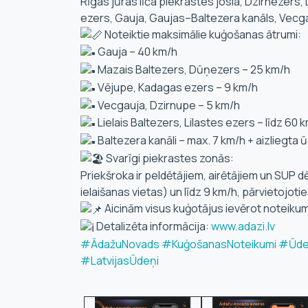
Rīgas jūras līča piekrastes josla, Dzirnezers,
ezers, Gauja, Gaujas–Baltezera kanāls, Vecgauj
Noteiktie maksimālie kuģošanas ātrumi:
Gauja – 40 km/h
Mazais Baltezers, Dūņezers – 25 km/h
Vējupe, Kadagas ezers – 9 km/h
Vecgauja, Dzirnupe – 5 km/h
Lielais Baltezers, Lilastes ezers – līdz 60
Baltezera kanāli – max. 7 km/h + aizliegt
Svarīgi piekrastes zonās:
Priekšroka ir peldētājiem, airētājiem un SUP dēļ
ielaišanas vietas) un līdz 9 km/h, pārvietojot
Aicinām visus kuģotājus ievērot noteikumu
Detalizēta informācija:
www.adazi.lv
#ĀdažuNovads
#KuģošanasNoteikumi
#Ūde
#LatvijasŪdeņi